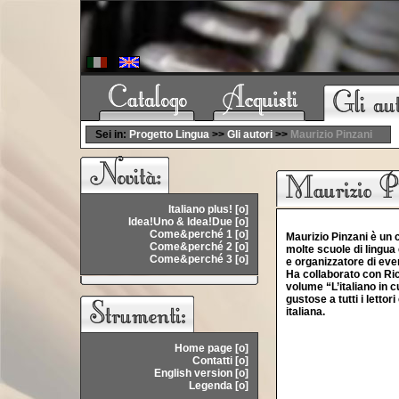
Sei in:
Progetto Lingua
>>
Gli autori
>>
Maurizio Pinzani
Italiano plus! [o]
Idea!Uno & Idea!Due [o]
Come&perché 1 [o]
Maurizio Pinzani è un 
Come&perché 2 [o]
molte scuole di lingua 
Come&perché 3 [o]
e organizzatore di even
Ha collaborato con Ric
volume “L’italiano in c
gustose a tutti i lett
italiana.
Home page [o]
Contatti [o]
English version [o]
Legenda [o]